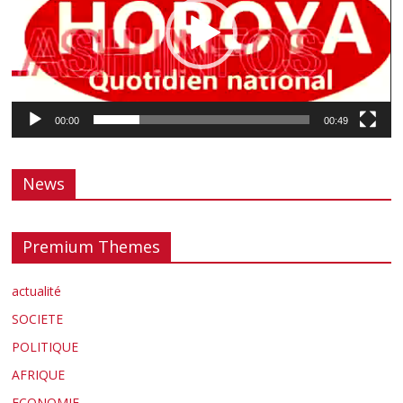
00:00
00:49
News
Premium Themes
actualité
SOCIETE
POLITIQUE
AFRIQUE
ECONOMIE