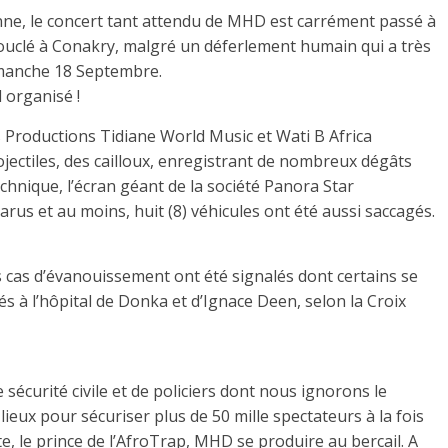
nne, le concert tant attendu de MHD est carrément passé à
 bouclé à Conakry, malgré un déferlement humain qui a très
dimanche 18 Septembre.
 organisé !
s Productions Tidiane World Music et Wati B Africa
rojectiles, des cailloux, enregistrant de nombreux dégâts
technique, l’écran géant de la société Panora Star
us et au moins, huit (8) véhicules ont été aussi saccagés.
es cas d’évanouissement ont été signalés dont certains se
ués à l’hôpital de Donka et d’Ignace Deen, selon la Croix
écurité civile et de policiers dont nous ignorons le
ieux pour sécuriser plus de 50 mille spectateurs à la fois
e, le prince de l’AfroTrap, MHD se produire au bercail. A