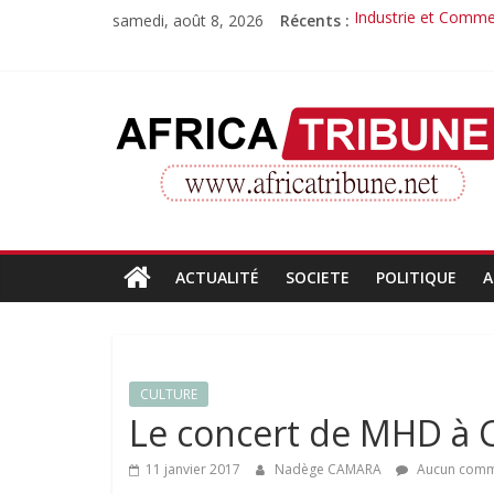
Passer
samedi, août 8, 2026
Récents :
Industrie et Commer
au
Quand la compéten
contenu
Morissanda Kouyaté
Djiba Diakité recon
AfricaTribune
Le parcours inspiran
Site
d'informations
générales
ACTUALITÉ
SOCIETE
POLITIQUE
A
CULTURE
Le concert de MHD à Co
11 janvier 2017
Nadège CAMARA
Aucun comm