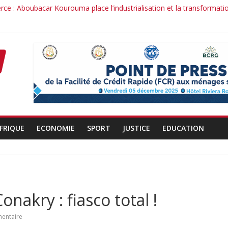
ce : Aboubacar Kourouma place l’industrialisation et la transformati
ce dérange : le cas Youssouf Soumah
 : la réciprocité comme principe, l’efficacité comme méthode: Par I
duit : la confiance renouvelée envers un homme de résultats
t d’un officier au service du Président et de son pays.
FRIQUE
ECONOMIE
SPORT
JUSTICE
EDUCATION
nakry : fiasco total !
entaire