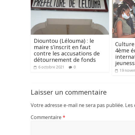
Diountou (Lélouma) : le
Culture 
maire s’inscrit en faut
4ème éd
contre les accusations de
internat
détournement de fonds
jeuness
6 octobre 2021
0
19 nove
Laisser un commentaire
Votre adresse e-mail ne sera pas publiée.
Les 
Commentaire
*