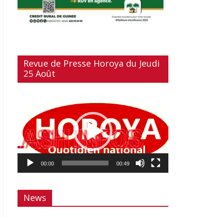
Revue de Presse Horoya du Jeudi
25 Août
Lecteur
vidéo
00:00
00:49
News