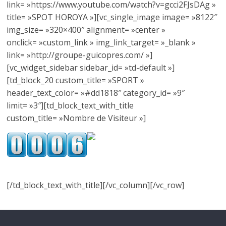
link= »https://www.youtube.com/watch?v=gcci2FJsDAg »
title= »SPOT HOROYA »][vc_single_image image= »8122″
img_size= »320×400″ alignment= »center »
onclick= »custom_link » img_link_target= »_blank »
link= »http://groupe-guicopres.com/ »]
[vc_widget_sidebar sidebar_id= »td-default »]
[td_block_20 custom_title= »SPORT »
header_text_color= »#dd1818″ category_id= »9″
limit= »3″][td_block_text_with_title
custom_title= »Nombre de Visiteur »]
[/td_block_text_with_title][/vc_column][/vc_row]