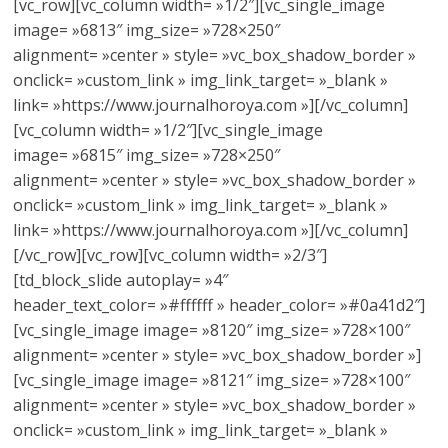
[vc_row][vc_column width= »1/2″][vc_single_image
image= »6813″ img_size= »728×250″
alignment= »center » style= »vc_box_shadow_border »
onclick= »custom_link » img_link_target= »_blank »
link= »https://www.journalhoroya.com »][/vc_column]
[vc_column width= »1/2″][vc_single_image
image= »6815″ img_size= »728×250″
alignment= »center » style= »vc_box_shadow_border »
onclick= »custom_link » img_link_target= »_blank »
link= »https://www.journalhoroya.com »][/vc_column]
[/vc_row][vc_row][vc_column width= »2/3″]
[td_block_slide autoplay= »4″
header_text_color= »#ffffff » header_color= »#0a41d2″]
[vc_single_image image= »8120″ img_size= »728×100″
alignment= »center » style= »vc_box_shadow_border »]
[vc_single_image image= »8121″ img_size= »728×100″
alignment= »center » style= »vc_box_shadow_border »
onclick= »custom_link » img_link_target= »_blank »