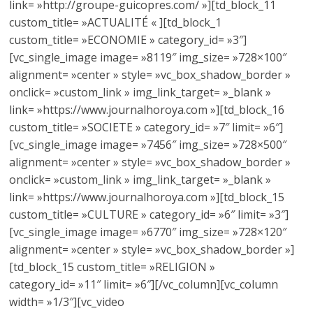
link= »http://groupe-guicopres.com/ »][td_block_11
custom_title= »ACTUALITÉ « ][td_block_1
custom_title= »ECONOMIE » category_id= »3″]
[vc_single_image image= »8119″ img_size= »728×100″
alignment= »center » style= »vc_box_shadow_border »
onclick= »custom_link » img_link_target= »_blank »
link= »https://www.journalhoroya.com »][td_block_16
custom_title= »SOCIETE » category_id= »7″ limit= »6″]
[vc_single_image image= »7456″ img_size= »728×500″
alignment= »center » style= »vc_box_shadow_border »
onclick= »custom_link » img_link_target= »_blank »
link= »https://www.journalhoroya.com »][td_block_15
custom_title= »CULTURE » category_id= »6″ limit= »3″]
[vc_single_image image= »6770″ img_size= »728×120″
alignment= »center » style= »vc_box_shadow_border »]
[td_block_15 custom_title= »RELIGION »
category_id= »11″ limit= »6″][/vc_column][vc_column
width= »1/3″][vc_video