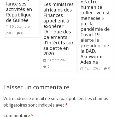
« Notre
lance ses
Les ministres
humanité
activités en
africains des
collective est
République
Finances
menacée »
de Guinée
appellent à
par la
exonérer
30 décembre
pandémie de
l’Afrique des
2019
0
Covid-19,
paiements
alerte le
d’intérêts sur
président de
sa dette en
la BAD,
2020
Akinwumi
23 mars 2020
Adesina
0
4 juin 2020
0
Laisser un commentaire
Votre adresse e-mail ne sera pas publiée.
Les champs
obligatoires sont indiqués avec
*
Commentaire
*