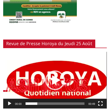
Revue de Presse Horoya du Jeudi 25 Août
Lecteur
vidéo
00:00
00:49